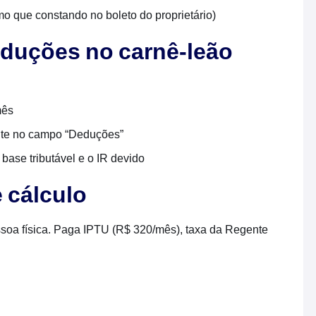
o que constando no boleto do proprietário)
eduções no carnê-leão
mês
te no campo “Deduções”
base tributável e o IR devido
 cálculo
ssoa física. Paga IPTU (R$ 320/mês), taxa da Regente