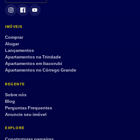
Vista mar
Mobiliado
Semi mobiliado
Armário embutido
Dep. de empregada
Aceita pet
IMÓVEIS
Tour 360°
Comprar
Alugar
Lançamentos
Apartamentos na Trindade
Aplicar filtros
Limpar
Apartamentos em Itacorubi
Apartamentos no Córrego Grande
REGENTE
Sobre nós
Blog
Perguntas Frequentes
Anuncie seu imóvel
EXPLORE
Construtoras parceiras