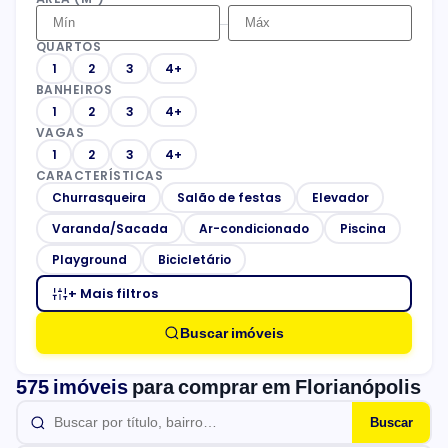
–
QUARTOS
1
2
3
4+
BANHEIROS
1
2
3
4+
VAGAS
1
2
3
4+
CARACTERÍSTICAS
Churrasqueira
Salão de festas
Elevador
Varanda/Sacada
Ar-condicionado
Piscina
Playground
Bicicletário
+ Mais filtros
Buscar imóveis
575 imóveis
para comprar em Florianópolis
Buscar