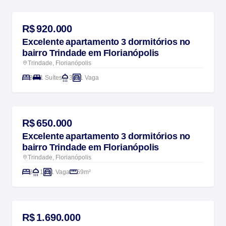
NOVIDADE
R$ 920.000
Excelente apartamento 3 dormitórios no
bairro Trindade em Florianópolis
Trindade, Florianópolis
3
1 Suítes
3
1 Vaga
NOVIDADE
R$ 650.000
Excelente apartamento 3 dormitórios no
bairro Trindade em Florianópolis
Trindade, Florianópolis
3
1
1 Vaga
59m²
NOVIDADE
R$ 1.690.000