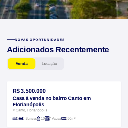
NOVAS OPORTUNIDADES
Adicionados Recentemente
Venda
Locação
NOVIDADE
R$ 3.500.000
Casa à venda no bairro Canto em
Florianópolis
Canto, Florianópolis
6
6 Suítess
10
7 Vagas
650m²