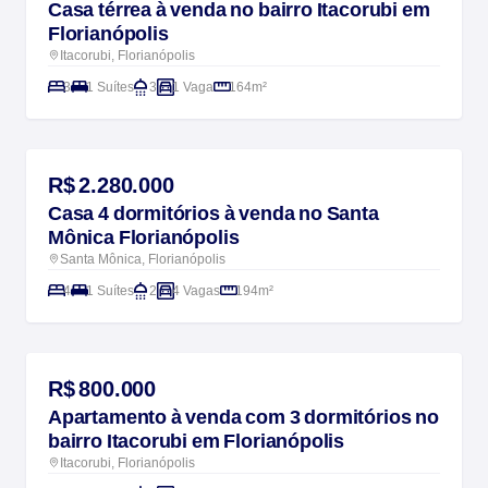
Casa térrea à venda no bairro Itacorubi em
Florianópolis
Itacorubi, Florianópolis
3
1 Suítes
3
1 Vaga
164m²
NOVIDADE
R$ 2.280.000
Casa 4 dormitórios à venda no Santa
Mônica Florianópolis
Santa Mônica, Florianópolis
4
1 Suítes
2
4 Vagas
194m²
NOVIDADE
R$ 800.000
Apartamento à venda com 3 dormitórios no
bairro Itacorubi em Florianópolis
Itacorubi, Florianópolis