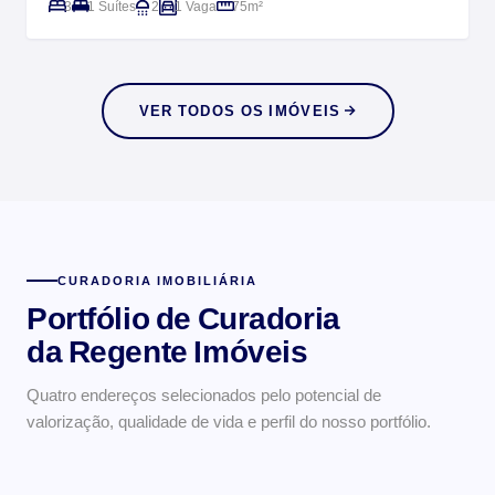
3
1 Suítes
2
1 Vaga
75m²
VER TODOS OS IMÓVEIS
CURADORIA IMOBILIÁRIA
Portfólio de Curadoria
da Regente Imóveis
UNIVERSITÁRIO
Trindade
NOBRE
Quatro endereços selecionados pelo potencial de
Itacorubi
RESIDENCIAL
Localização central, infraestrutura completa e forte
valorização, qualidade de vida e perfil do nosso portfólio.
Córrego Grande
EXCLUSIVO
Bairro de alto padrão entre o Manguezal e a UFSC,
demanda acadêmica.
João Paulo
Tranquilo e arborizado, com excelente custo-benefício e
valorização constante.
Endereço premium ao norte da ilha, condomínios fechados e
Parque Linear.
vista privilegiada.