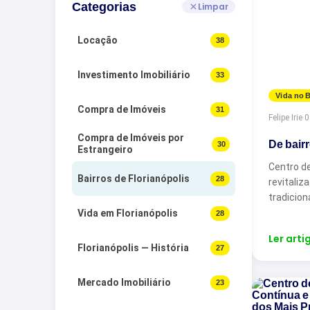
Categorias
Limpar
Locação
38
Investimento Imobiliário
33
Vida no B
Compra de Imóveis
31
Felipe Irie
·
0
Compra de Imóveis por
De bair
30
Estrangeiro
Centro de
Bairros de Florianópolis
28
revitaliz
tradiciona
Vida em Florianópolis
28
Ler arti
Florianópolis — História
27
Mercado Imobiliário
23