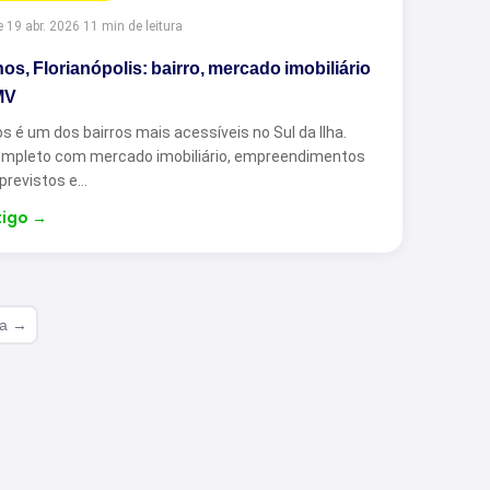
e
·
19 abr. 2026
·
11 min de leitura
os, Florianópolis: bairro, mercado imobiliário
MV
s é um dos bairros mais acessíveis no Sul da Ilha.
ompleto com mercado imobiliário, empreendimentos
revistos e…
tigo
→
ma →