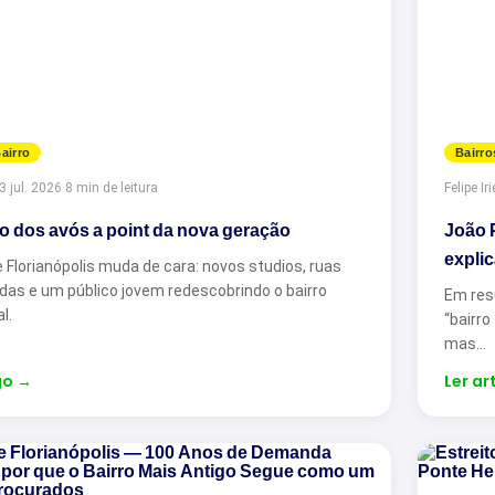
airro
Bairro
3 jul. 2026
·
8 min de leitura
Felipe Iri
ro dos avós a point da nova geração
João P
explic
 Florianópolis muda de cara: novos studios, ruas
adas e um público jovem redescobrindo o bairro
Em res
l.
“bairro
mas…
go
→
Ler ar