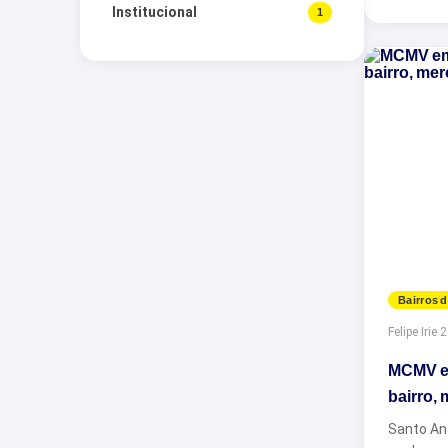
Institucional
1
Bairros d
Felipe Irie
·
2
MCMV em
bairro,
Santo An