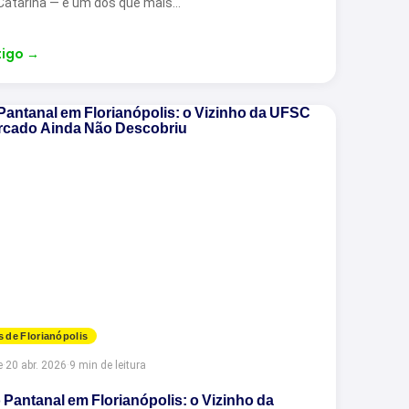
Catarina — e um dos que mais…
tigo
→
s de Florianópolis
e
·
20 abr. 2026
·
9 min de leitura
 Pantanal em Florianópolis: o Vizinho da