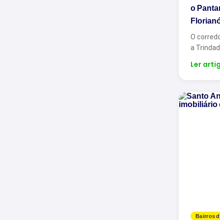
o Panta
Florian
O corredo
a Trinda
Ler arti
Bairros d