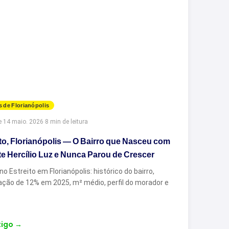
s de Florianópolis
e
·
14 maio. 2026
·
8 min de leitura
ito, Florianópolis — O Bairro que Nasceu com
te Hercílio Luz e Nunca Parou de Crescer
no Estreito em Florianópolis: histórico do bairro,
zação de 12% em 2025, m² médio, perfil do morador e
tigo
→