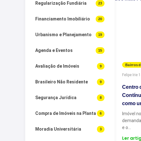
Regularização Fundiária
23
Financiamento Imobiliário
20
Urbanismo e Planejamento
19
Agenda e Eventos
15
Bairros d
Avaliação de Imóveis
9
Felipe Irie
·
1
Brasileiro Não Residente
9
Centro 
Contínu
Segurança Jurídica
8
como u
Compra de Imóveis na Planta
6
Imóvel no
demanda e
e o…
Moradia Universitária
3
Ler arti