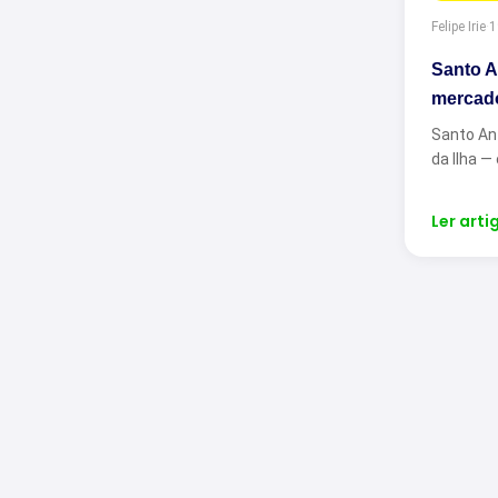
Felipe Irie
·
1
Santo An
mercado
Santo Ant
da Ilha —
Ler arti