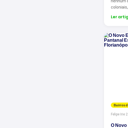
nenhum ou
coloniais
Ler arti
Bairros d
Felipe Irie
·
2
O Novo 