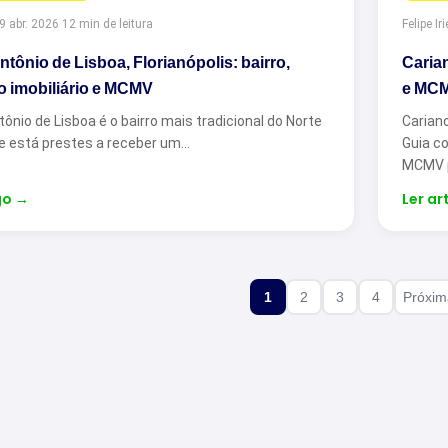
9 abr. 2026
·
12 min de leitura
Felipe Iri
tônio de Lisboa, Florianópolis: bairro,
Carian
 imobiliário e MCMV
e MC
ônio de Lisboa é o bairro mais tradicional do Norte
Cariano
 e está prestes a receber um…
Guia c
MCMV p
go
→
Ler ar
1
2
3
4
Próxi