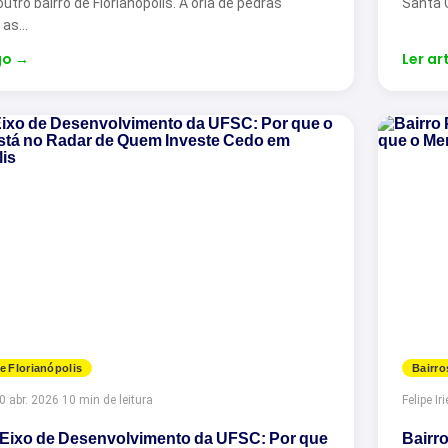
tro bairro de Florianópolis. A orla de pedras
Santa 
, as…
go
→
Ler ar
e Florianópolis
Bairro
0 abr. 2026
·
10 min de leitura
Felipe Iri
Eixo de Desenvolvimento da UFSC: Por que
Bairro