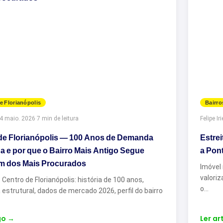
e Florianópolis
Bairro
4 maio. 2026
·
7 min de leitura
Felipe Iri
de Florianópolis — 100 Anos de Demanda
Estre
a e por que o Bairro Mais Antigo Segue
a Pon
m dos Mais Procurados
Imóvel 
valori
 Centro de Florianópolis: história de 100 anos,
o…
strutural, dados de mercado 2026, perfil do bairro
go
→
Ler ar