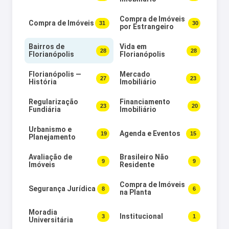
Compra de Imóveis
Compra de Imóveis
31
30
por Estrangeiro
Bairros de
Vida em
28
28
Florianópolis
Florianópolis
Florianópolis —
Mercado
27
23
História
Imobiliário
Regularização
Financiamento
23
20
Fundiária
Imobiliário
Urbanismo e
19
Agenda e Eventos
15
Planejamento
Avaliação de
Brasileiro Não
9
9
Imóveis
Residente
Compra de Imóveis
Segurança Jurídica
8
6
na Planta
Moradia
3
Institucional
1
Universitária