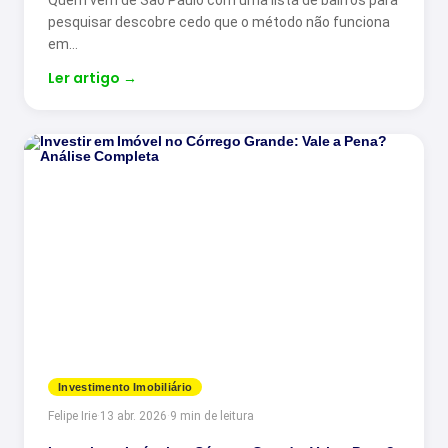
Quem vem de São Paulo com uma lista de bairros para
pesquisar descobre cedo que o método não funciona
em…
Ler artigo
→
Investimento Imobiliário
Felipe Irie
·
13 abr. 2026
·
9 min de leitura