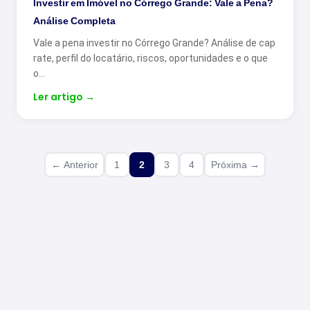
Investir em Imóvel no Córrego Grande: Vale a Pena?
Análise Completa
Vale a pena investir no Córrego Grande? Análise de cap
rate, perfil do locatário, riscos, oportunidades e o que
o…
Ler artigo
→
← Anterior
1
2
3
4
Próxima →