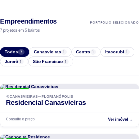
Empreendimentos
PORTFÓLIO SELECIONADO
7 projetos em 5 bairros
Todos
Canasvieiras
Centro
Itacorubi
7
1
1
1
Jurerê
São Francisco
1
1
ACCR
ENTREGUE
CANASVIEIRAS—FLORIANÓPOLIS
Residencial Canasvieiras
Consulte o preço
Ver imóvel →
ACCR