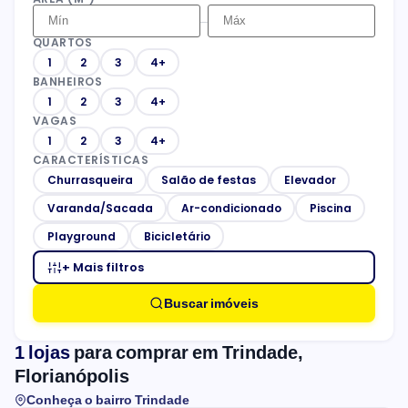
–
QUARTOS
1
2
3
4+
BANHEIROS
1
2
3
4+
VAGAS
1
2
3
4+
CARACTERÍSTICAS
Churrasqueira
Salão de festas
Elevador
Varanda/Sacada
Ar-condicionado
Piscina
Playground
Bicicletário
+ Mais filtros
Buscar imóveis
1 lojas
para comprar em Trindade,
Florianópolis
Conheça o bairro Trindade