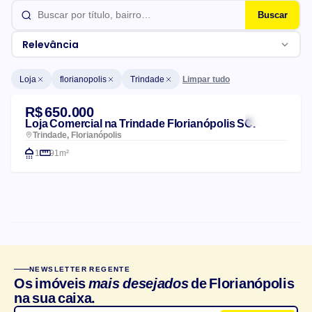
Buscar
Relevância
Limpar tudo
Loja
florianopolis
Trindade
Lista de imóveis
R$ 650.000
Loja Comercial na Trindade Florianópolis SC.
Trindade, Florianópolis
1
91m²
CARACTERÍSTICAS DO CONDOMÍNIO
NEWSLETTER REGENTE
Churrasqueira
Salão de festas
Os imóveis
mais desejados
de Florianópolis
na sua caixa.
Elevador
Playground