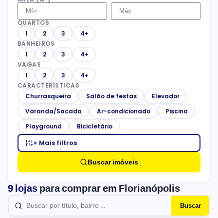
–
QUARTOS
1
2
3
4+
BANHEIROS
1
2
3
4+
VAGAS
1
2
3
4+
CARACTERÍSTICAS
Churrasqueira
Salão de festas
Elevador
Varanda/Sacada
Ar-condicionado
Piscina
Playground
Bicicletário
+ Mais filtros
Buscar imóveis
9 lojas
para comprar em Florianópolis
Buscar