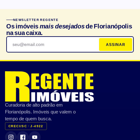
CARACTERÍSTICAS DO CONDOMÍNIO
NEWSLETTER REGENTE
Churrasqueira
Salão de festas
Os imóveis
mais desejados
de Florianópolis
na sua caixa.
Elevador
Playground
ASSINAR
Bicicletário
Portaria 24h
Piscina
Espaço gourmet
Academia/Fitness
Quadra esportiva
Brinquedoteca
Sauna
CARACTERÍSTICAS PRIVATIVAS
Curadoria de alto padrão em
Varanda/Sacada
Ar-condicionado
Florianópolis. Imóveis que valem o
Jardim
Terraço
tempo de quem busca.
CRECI/SC · J-4922
Vista mar
Mobiliado
Semi mobiliado
Armário embutido