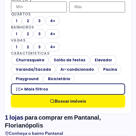
–
QUARTOS
1
2
3
4+
BANHEIROS
1
2
3
4+
VAGAS
1
2
3
4+
CARACTERÍSTICAS
Churrasqueira
Salão de festas
Elevador
Varanda/Sacada
Ar-condicionado
Piscina
Playground
Bicicletário
+ Mais filtros
Buscar imóveis
1 lojas
para comprar em Pantanal,
Florianópolis
Conheça o bairro Pantanal