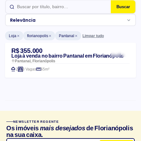
Buscar
Relevância
Limpar tudo
Loja
florianopolis
Pantanal
Lista de imóveis
R$ 355.000
Loja à venda no bairro Pantanal em Florianópolis
Pantanal, Florianópolis
2
3 Vagas
55m²
CARACTERÍSTICAS DO CONDOMÍNIO
NEWSLETTER REGENTE
Churrasqueira
Salão de festas
Os imóveis
mais desejados
de Florianópolis
na sua caixa.
Elevador
Playground