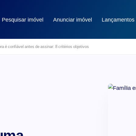
Pesquisar imóvel
Anunciar imóvel
Lançamentos
a é confiável antes de assinar: 8 critérios objetivos
 uma