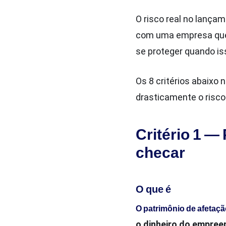
O risco real no lançam
com uma empresa que n
se proteger quando is
Os 8 critérios abaixo
drasticamente o risco
Critério 1 —
checar
O que é
O patrimônio de afetaç
o dinheiro do empree