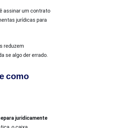
cê assinar um contrato
entas jurídicas para
Mas reduzem
 se algo der errado.
é e como
separa juridicamente
ática, o caixa