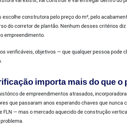
tora vai existir, vai construir e vai entregar dentro do p
s escolhe construtora pelo preço do m², pelo acabamen
rso do corretor de plantão. Nenhum desses critérios diz
a do empreendimento.
érios verificáveis, objetivos — que qualquer pessoa pode 
.
rificação importa mais do que o
histórico de empreendimentos atrasados, incorporadora
ores que passaram anos esperando chaves que nunca 
 FLN — mas o mercado aquecido de construção vertical 
o problema.