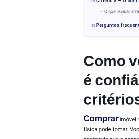
Critério 8 — O cont
O que revisar ant
Perguntas frequen
Como ve
é confiá
critério
Comprar
imóvel 
física pode tomar. Voc