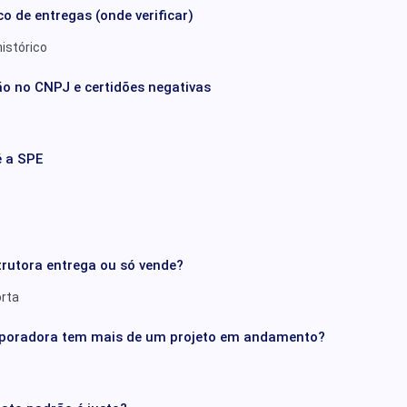
co de entregas (onde verificar)
histórico
ção no CNPJ e certidões negativas
é a SPE
trutora entrega ou só vende?
orta
orporadora tem mais de um projeto em andamento?