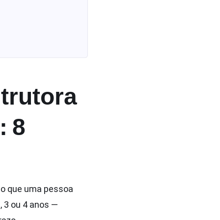
trutora
: 8
sco que uma pessoa
, 3 ou 4 anos —