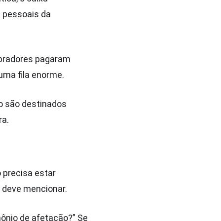
s pessoais da
ompradores pagaram
uma fila enorme.
o são destinados
ra.
 precisa estar
 deve mencionar.
mônio de afetação?” Se