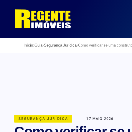
›
›
›
Início
Guia
Segurança Jurídica
Como verificar se uma construtor
SEGURANÇA JURÍDICA
17 MAIO 2026
Como verificar se