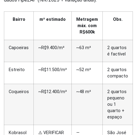
Bairro
m² estimado
Metragem
Obs.
máx. com
R$600k
Capoeiras
~R$9.400/m²
~63 m²
2 quartos
é factível
Estreito
~R$11.500/m²
~52 m²
2 quartos
compacto
Coqueiros
~R$12.400/m²
~48 m²
2 quartos
pequeno
ou 1
quarto +
espaço
Kobrasol
⚠️ VERIFICAR
—
São José