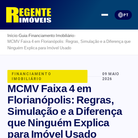
PT
›
›
›
Início
Guia
Financiamento Imobiliário
MCMV Faixa 4 em Florianópolis: Regras, Simulação e a Diferença que
Ninguém Explica para Imóvel Usado
FINANCIAMENTO
09 MAIO
IMOBILIÁRIO
2026
MCMV Faixa 4 em
Florianópolis: Regras,
Simulação e a Diferença
que Ninguém Explica
para Imóvel Usado