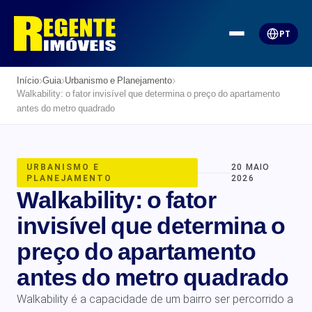
PT
›
›
›
Início
Guia
Urbanismo e Planejamento
Walkability: o fator invisível que determina o preço do apartamento
antes do metro quadrado
URBANISMO E
20 MAIO
PLANEJAMENTO
2026
Walkability: o fator
invisível que determina o
preço do apartamento
antes do metro quadrado
Walkability é a capacidade de um bairro ser percorrido a