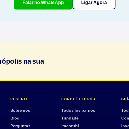
Falar no WhatsApp
Ligar Agora
nópolis na sua
REGENTE
CONOCÉ FLORIPA
GUÍ
Sobre nós
Todos los barrios
Tod
Blog
Trindade
Com
Perguntas
Itacorubi
Inve