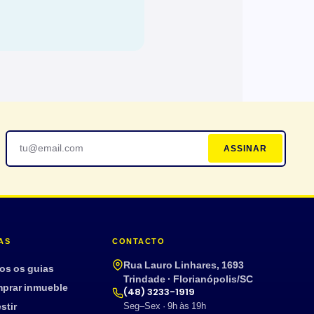
ASSINAR
AS
CONTACTO
Rua Lauro Linhares, 1693
os os guias
Trindade · Florianópolis/SC
prar inmueble
(48) 3233-1919
stir
Seg–Sex · 9h às 19h