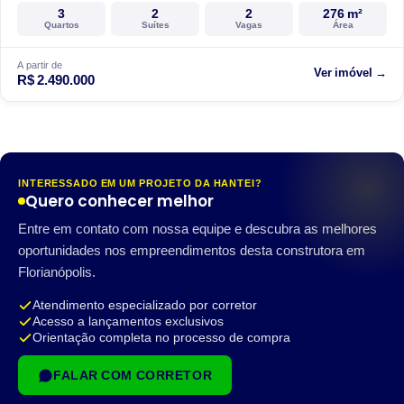
3
2
2
276 m²
Quartos
Suítes
Vagas
Área
A partir de
Ver imóvel →
R$ 2.490.000
INTERESSADO EM UM PROJETO DA HANTEI?
Quero conhecer melhor
Entre em contato com nossa equipe e descubra as melhores
oportunidades nos empreendimentos desta construtora em
Florianópolis.
Atendimento especializado por corretor
Acesso a lançamentos exclusivos
Orientação completa no processo de compra
FALAR COM CORRETOR