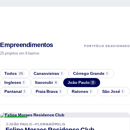
Empreendimentos
PORTFÓLIO SELECIONADO
25 projetos em 9 bairros
Todos
Canasvieiras
Córrego Grande
25
1
1
Ingleses
Itacorubi
João Paulo
1
6
3
Pantanal
Praia Brava
Ratones
São José
1
1
1
1
Hantei
ENTREGUE
JOÃO PAULO—FLORIANÓPOLIS
Felipe Moraes Residence Club