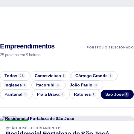
Empreendimentos
PORTFÓLIO SELECIONADO
25 projetos em 9 bairros
Todos
Canasvieiras
Córrego Grande
25
1
1
Ingleses
Itacorubi
João Paulo
1
6
3
Pantanal
Praia Brava
Ratones
São José
1
1
1
1
Hantei
ENTREGUE
SÃO JOSÉ—FLORIANÓPOLIS
Residencial Fortaleza de São José