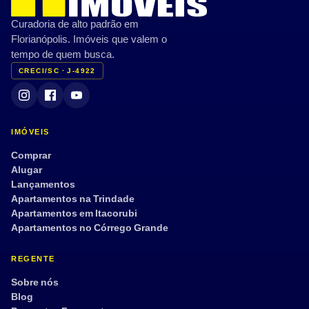
Curadoria de alto padrão em
Varanda/Sacada
Ar-condicionado
Florianópolis. Imóveis que valem o
Jardim
Terraço
tempo de quem busca.
CRECI/SC · J-4922
Vista mar
Mobiliado
Semi mobiliado
Armário embutido
Dep. de empregada
Aceita pet
IMÓVEIS
Tour 360°
Comprar
Alugar
Lançamentos
Apartamentos na Trindade
Aplicar filtros
Limpar
Apartamentos em Itacorubi
Apartamentos no Córrego Grande
REGENTE
Sobre nós
Blog