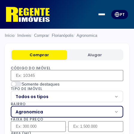
PT
Início
Imóveis
Comprar
Florianópolis
Agronomica
Comprar
Alugar
CÓDIGO DO IMÓVEL
Somente destaques
TIPO DE IMÓVEL
Todos os tipos
BAIRRO
Agronomica
FAIXA DE PREÇO
–
ÁREA (M²)