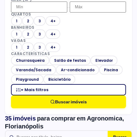
–
QUARTOS
1
2
3
4+
BANHEIROS
1
2
3
4+
VAGAS
1
2
3
4+
CARACTERÍSTICAS
Churrasqueira
Salão de festas
Elevador
Varanda/Sacada
Ar-condicionado
Piscina
Playground
Bicicletário
+ Mais filtros
Buscar imóveis
35 imóveis
para comprar em Agronomica,
Florianópolis