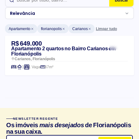
Buscar
Relevância
Limpar tudo
Apartamento
florianopolis
Carianos
Lista de imóveis
R$ 649.000
Apartamento 2 quartos no Bairro Carianos em
Florianópolis
Carianos, Florianópolis
2
1
1 Vaga
67m²
CARACTERÍSTICAS DO CONDOMÍNIO
NEWSLETTER REGENTE
Churrasqueira
Salão de festas
Os imóveis
mais desejados
de Florianópolis
na sua caixa.
Elevador
Playground