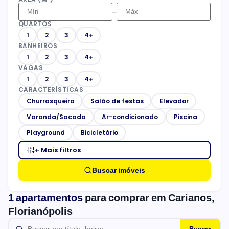
–
QUARTOS
1
2
3
4+
BANHEIROS
1
2
3
4+
VAGAS
1
2
3
4+
CARACTERÍSTICAS
Churrasqueira
Salão de festas
Elevador
Varanda/Sacada
Ar-condicionado
Piscina
Playground
Bicicletário
+ Mais filtros
Buscar imóveis
1 apartamentos
para comprar em Carianos,
Florianópolis