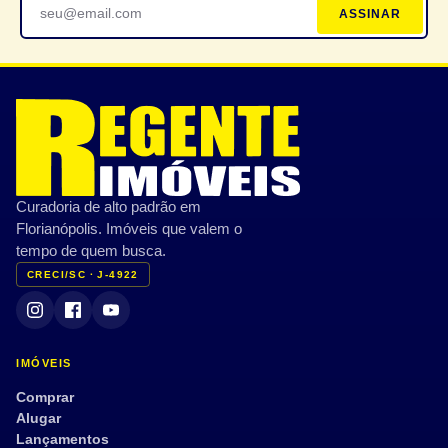
ASSINAR
Bicicletário
Portaria 24h
Piscina
Espaço gourmet
Academia/Fitness
Quadra esportiva
Brinquedoteca
Sauna
CARACTERÍSTICAS PRIVATIVAS
Curadoria de alto padrão em
Varanda/Sacada
Ar-condicionado
Florianópolis. Imóveis que valem o
Jardim
Terraço
tempo de quem busca.
CRECI/SC · J-4922
Vista mar
Mobiliado
Semi mobiliado
Armário embutido
Dep. de empregada
Aceita pet
IMÓVEIS
Tour 360°
Comprar
Alugar
Lançamentos