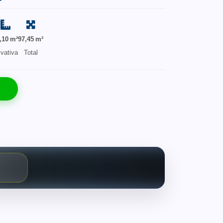
,10 m²
97,45 m²
ivativa
Total
o