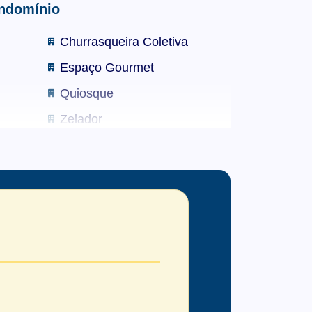
ondomínio
Churrasqueira Coletiva
Espaço Gourmet
ara toda a família:
Quiosque
Zelador