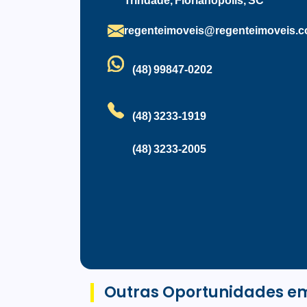
Trindade, Florianópolis, SC
Um empreendimento moderno, com excelent
regenteimoveis@regenteimoveis.c
(48) 99847-0202
(48) 3233-1919
(48) 3233-2005
Outras Oportunidades em