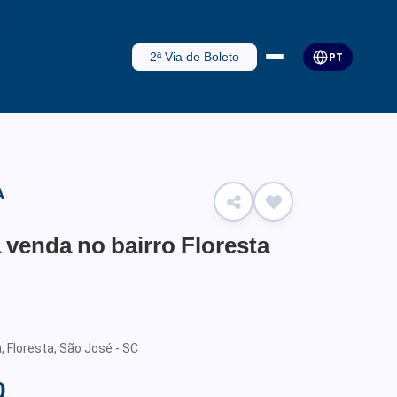
2ª Via de Boleto
PT
A
venda no bairro Floresta
, Floresta, São José - SC
0