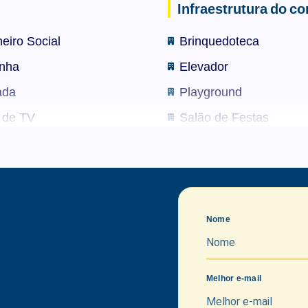
Infraestrutura do c
baixo consumo
eiro Social
Brinquedoteca
ículos elétricos
nha
Elevador
al, com uma maravilhosa vista mar e espaços completos p
ada
Playground
 de TV
Salão de Festas
Nome
Melhor e-mail