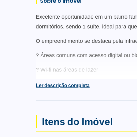
Sobre o imóvel
Excelente oportunidade em um bairro fami
dormitórios, sendo 1 suíte, ideal para q
O empreendimento se destaca pela infrae
? Áreas comuns com acesso digital ou bi
? Wi-fi nas áreas de lazer
? Lazer mobiliado, decorado e climatizad
Ler descrição completa
? Automação nas áreas de lazer
? Reaproveitamento da água da chuva
Itens do Imóvel
? Monitoramento e segurança