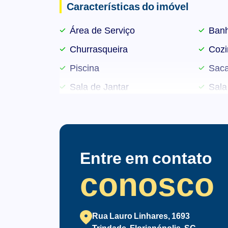
Características do imóvel
? Sensores de presença e lâmpadas de 
Área de Serviço
Banh
? Infraestrutura para abastecimento de ve
Churrasqueira
Cozi
O lazer no rooftop é um grande diferenci
Piscina
Sac
? Ampla piscina
Sala de Jantar
Sala
? Salão de festas
? Salão gourmet
? Quiosques com churrasqueiras
Entre em contato
conosco
? Brinquedoteca
? Lounge externo
Rua Lauro Linhares, 1693
? Coworking