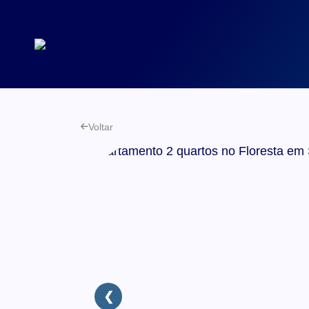
Voltar
❮