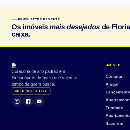
NEWSLETTER REGENTE
Os imóveis
mais desejados
de Flori
caixa.
IMÓVEIS
Curadoria de alto padrão em
Comprar
Florianópolis. Imóveis que valem o
Alugar
tempo de quem busca.
CRECI/SC · J-4922
Lançament
Apartament
Trindade
Apartament
Itacorubi