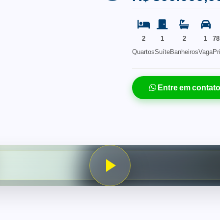
2
1
2
1
78
Quartos
Suíte
Banheiros
Vaga
Pr
Entre em contat