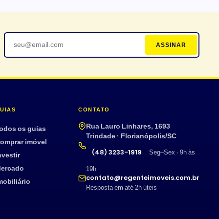
ASSINAR
UIAS
CONTATO
Rua Lauro Linhares, 1693
odos os guias
Trindade · Florianópolis/SC
omprar imóvel
(48) 3233-1919
Seg–Sex · 9h às
nvestir
ercado
19h
contato@regenteimoveis.com.br
mobiliário
Resposta em até 2h úteis