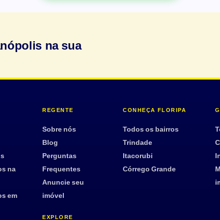
anópolis na sua
REGENTE
CONHEÇA FLORIPA
G
Sobre nós
Todos os bairros
T
Blog
Trindade
C
os
Perguntas
Itacorubi
I
os na
Frequentes
Córrego Grande
M
Anuncie seu
i
os em
imóvel
EXPLORE