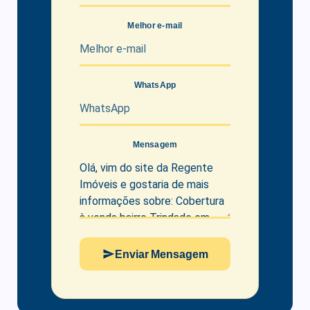
Circuito interno de TV;
Melhor e-mail
Gás central;
Hidrômetro individual;
WhatsApp
Estacionamento para visitantes;
Zeladoria.
Mensagem
Um imóvel que reúne conforto, sofisticação, segurança e
localização privilegiada, ideal para quem busca qualidade de
vida em Florianópolis.
Agende uma visita e conheça esta oportunidade exclusiva na
Trindade.
Enviar Mensagem