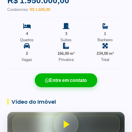
R$ 1.950.000,00
Condomínio:
R$ 1.600,00
4
3
1
Quartos
Suítes
Banheiro
2
166,00 m²
234,00 m²
Vagas
Privativa
Total
Entre em contato
Vídeo do Imóvel