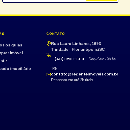
AS
CONTATO
Rua Lauro Linhares, 1693
os os guias
Trindade · Florianópolis/SC
prar imóvel
(48) 3233-1919
Seg–Sex · 9h às
stir
cado imobiliário
19h
contato@regenteimoveis.com.br
Resposta em até 2h úteis