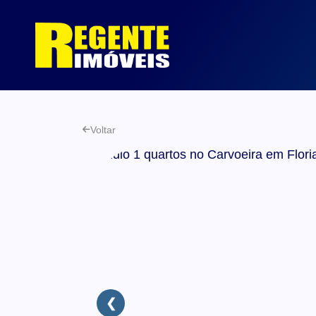
Voltar
❮