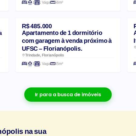
1
1
1 Vaga
56m²
R$ 485.000
a
Apartamento de 1 dormitório
com garagem à venda próximo à
UFSC – Florianópolis.
Trindade, Florianópolis
1
1
1 Vaga
45m²
Ir para a busca de imóveis
nópolis na sua