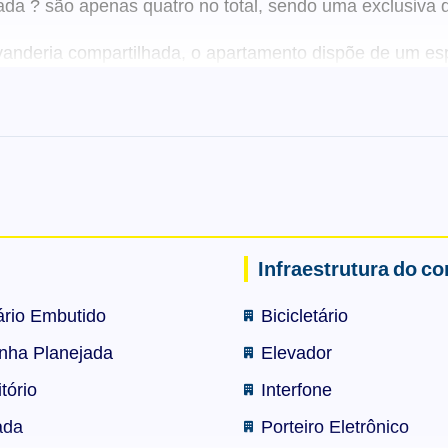
ada ? são apenas quatro no total, sendo uma exclusiva 
nderia compartilhada, o apartamento dispõe de um esp
pla, ideal tanto para uso como lavanderia quanto para
oucos minutos a pé da UFSC, no bairro Carvoeira, torn
, com coworking para trabalho ou estudos, lavanderia c
Infraestrutura do c
rio Embutido
Bicicletário
sto-benefício. Agende sua visita e venha conhecer de 
nha Planejada
Elevador
tório
Interfone
ada
Porteiro Eletrônico