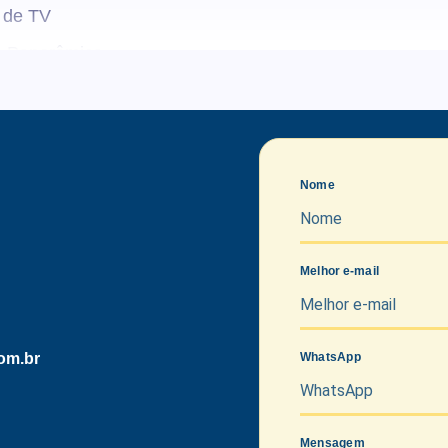
 de TV
a Panorâmica
Nome
Melhor e-mail
om.br
WhatsApp
Mensagem