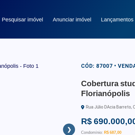
Pesquisar imóvel
Anunciar imóvel
Lançamentos
CÓD: 87007 • VEND
Cobertura stud
Florianópolis
Rua Júlio DAcia Barreto, C
R$ 690.000,0
❯
Condomínio:
R$ 687,00