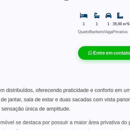
1
1
1
39,00 m²
6
Quarto
Banheiro
Vaga
Privativa
Entre em contat
em distribuídos, oferecendo praticidade e conforto em 
la de jantar, sala de estar e duas sacadas com vista pano
 sensação única de amplitude.
 imóvel se destaca por possuir a maior área privativa do