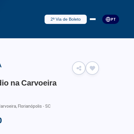
2ª Via de Boleto
PT
A
io na Carvoeira
arvoeira, Florianópolis - SC
0