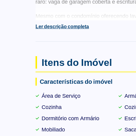
raro: vaga de garagem coberta e escritur
Mesmo com o condomínio oferecendo lava
máquina de lavar compacta e uma pia am
Ler descrição completa
no fim de semana.
A localização é um grande destaque: a p
moradia quanto para investimento.
Itens do Imóvel
O condomínio oferece estrutura completa
Características do imóvel
bicicletário.
Área de Serviço
Armá
Uma excelente oportunidade com ótimo cu
Cozinha
Cozi
Dormitório com Armário
Escri
Mobiliado
Sac