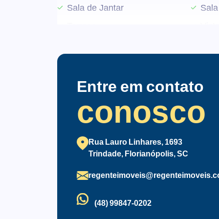
Sala de Jantar
Sala
Terraço
Vist
Entre em contato
conosco
Rua Lauro Linhares, 1693
Trindade, Florianópolis, SC
regenteimoveis@regenteimoveis.c
(48) 99847-0202