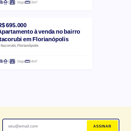
1
1
1 Vaga
33m²
R$ 695.000
Apartamento à venda no bairro
Itacorubi em Florianópolis
Itacorubi, Florianópolis
2
1
1 Vaga
64m²
ASSINAR