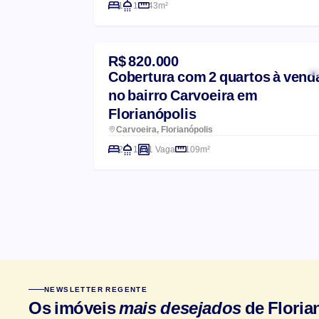
1
1
43m²
R$ 820.000
Cobertura com 2 quartos à vend
no bairro Carvoeira em
Florianópolis
Carvoeira, Florianópolis
2
1
1 Vaga
109m²
NEWSLETTER REGENTE
Os imóveis
mais desejados
de Floria