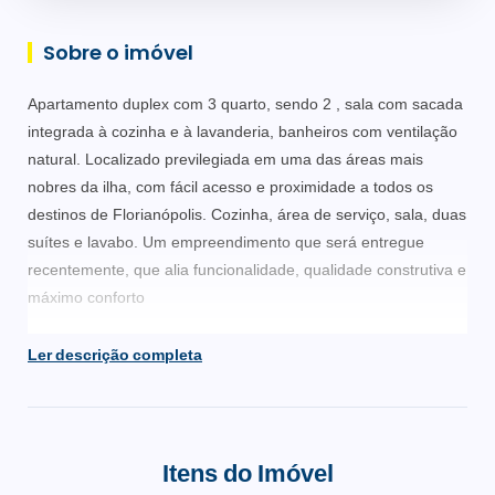
Sobre o imóvel
Apartamento duplex com 3 quarto, sendo 2 , sala com sacada
integrada à cozinha e à lavanderia, banheiros com ventilação
natural. Localizado previlegiada em uma das áreas mais
nobres da ilha, com fácil acesso e proximidade a todos os
destinos de Florianópolis. Cozinha, área de serviço, sala, duas
suítes e lavabo. Um empreendimento que será entregue
recentemente, que alia funcionalidade, qualidade construtiva e
máximo conforto
Piso vinílico nos dormitórios
Ler descrição completa
Piso porcelanato na sala e cozinha
Esquadrias com persianas integradas
Itens do Imóvel
Aquecimento de água individualizado