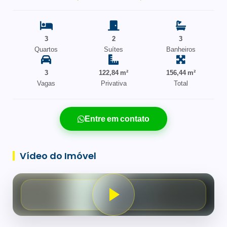
3
2
3
Quartos
Suítes
Banheiros
3
122,84 m²
156,44 m²
Vagas
Privativa
Total
Entre em contato
Vídeo do Imóvel