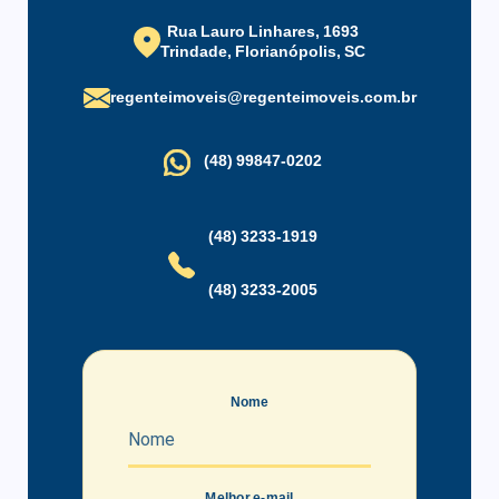
Parque Tecnológico Alfa: 2 km (2 minutos)
Rua Lauro Linhares, 1693
Villa Romana Shopping: 8 km (7 minutos)
Trindade, Florianópolis, SC
Floripa Shopping: 3 km (6 minutos)
regenteimoveis@regenteimoveis.com.br
Beira-mar Shopping: 6 km (10 minutos)
(48) 99847-0202
Mercadoteca e Acate: 4 km (18 minutos)
Santo Antônio de Lisboa: 8 km (10 minutos)
(48) 3233-1919
Beira-mar Norte: 4 km (8 minutos)
(48) 3233-2005
Lagoa da Conceição: 8,5 km (16 minutos)
2
Nome
Melhor e-mail