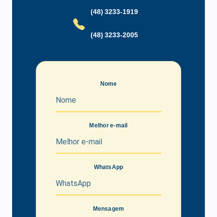
(48) 3233-1919
Piscina Coletiva
Portaria 24 Horas
Porteiro Eletrônico
Quadra de Esportes
(48) 3233-2005
Quiosque
Sala Fitness
Vigilância 24 Horas
Nome
Melhor e-mail
WhatsApp
Mensagem