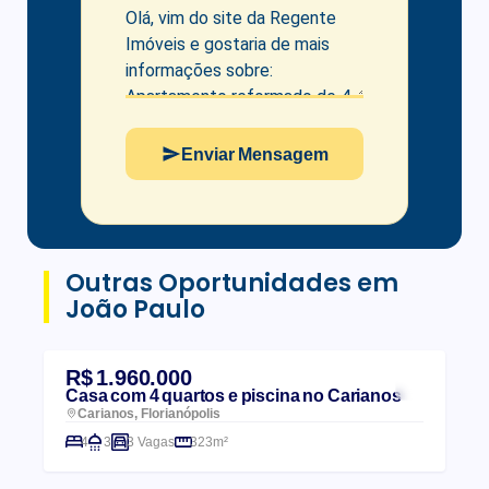
Enviar Mensagem
Outras Oportunidades em
João Paulo
R$ 1.960.000
Casa com 4 quartos e piscina no Carianos
Carianos, Florianópolis
4
3
3 Vagas
323m²