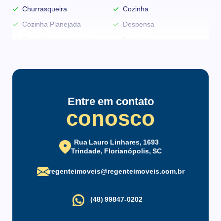
Churrasqueira
Cozinha
Cozinha Planejada
Despensa
Dormitório com Armário
Escritório
Espera para Split
Estar Íntimo
Reformado
Sacada
Sacada com Churrasqueira
Semimobiliado
Entre em contato
Split
Vista para o Mar
conosco
WC de Empregada
Rua Lauro Linhares, 1693
Infraestrutura do condomínio
Trindade, Florianópolis, SC
Bicicletário
Brinquedoteca
regenteimoveis@regenteimoveis.com.br
Condomínio Fechado
Elevador
Espaço Gourmet
Estacionamento
(48) 99847-0202
Estacionamento para
Gás Central
Visitantes