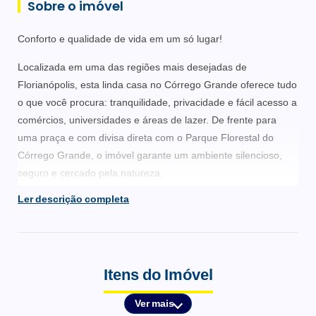
Sobre o imóvel
Conforto e qualidade de vida em um só lugar!
Localizada em uma das regiões mais desejadas de
Florianópolis, esta linda casa no Córrego Grande oferece tudo
o que você procura: tranquilidade, privacidade e fácil acesso a
comércios, universidades e áreas de lazer. De frente para
uma praça e com divisa direta com o Parque Florestal do
Córrego Grande, o imóvel garante um ambiente silencioso,
seguro e cercado pela natureza.
Ler descrição completa
Casa com 3 quartos, sendo 1 suíte uma suíte master com
banheira de hidromassagem, sala de estar e jantar, cozinha
ampla, àrea de serviço, piscina, área goumert, jardim.
Itens do Imóvel
Ver mais