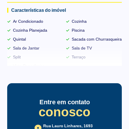
Características do imóvel
Ar Condicionado
Cozinha
Cozinha Planejada
Piscina
Quintal
Sacada com Churrasqueira
Sala de Jantar
Sala de TV
Split
Terraço
Vista Panorâmica
Infraestrutura do condomínio
Espaço Gourmet
Jardim
Entre em contato
Salão de Festas
conosco
Rua Lauro Linhares, 1693