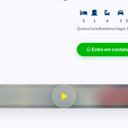
5
1
4
3
2
Quartos
Suíte
Banheiros
Vagas
Entre em contat