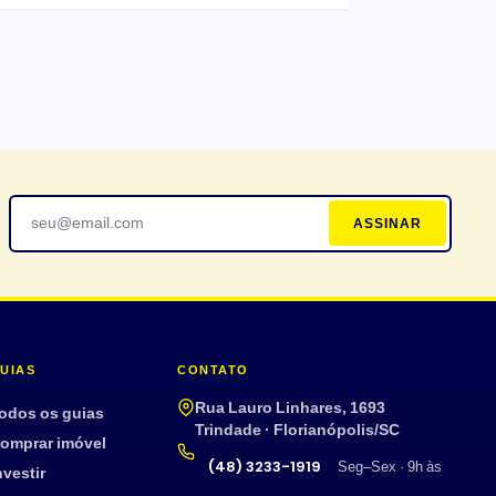
ASSINAR
UIAS
CONTATO
Rua Lauro Linhares, 1693
odos os guias
Trindade · Florianópolis/SC
omprar imóvel
(48) 3233-1919
Seg–Sex · 9h às
nvestir