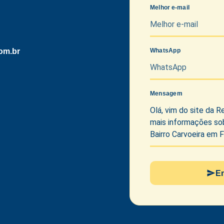
24)
aço
Melhor e-mail
de Empregada
om.br
WhatsApp
Mensagem
E