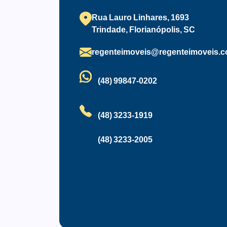
- Zoneamento: ARP 2.5 (Plano Diretor 20
Split
Terr
Rua Lauro Linhares, 1693
Vista Panorâmica
WC 
Trindade, Florianópolis, SC
regenteimoveis@regenteimoveis.c
(48) 99847-0202
(48) 3233-1919
(48) 3233-2005