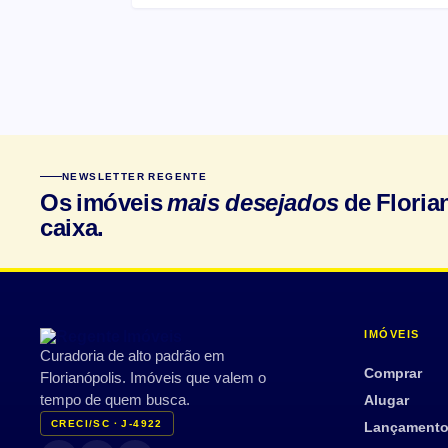
NEWSLETTER REGENTE
Os imóveis
mais desejados
de Floria
caixa.
IMÓVEIS
Curadoria de alto padrão em
Comprar
Florianópolis. Imóveis que valem o
tempo de quem busca.
Alugar
CRECI/SC · J-4922
Lançament