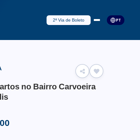
2ª Via de Boleto
PT
A
rtos no Bairro Carvoeira
lis
,00