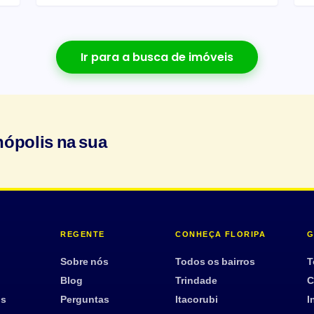
Ir para a busca de imóveis
nópolis na sua
REGENTE
CONHEÇA FLORIPA
G
Sobre nós
Todos os bairros
T
Blog
Trindade
C
os
Perguntas
Itacorubi
I