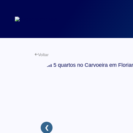
Voltar
❮