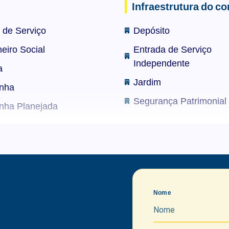
Infraestrutura do c
 closet, 1 quarto com sacada e closet
 de Serviço
Depósito
 sacada com vista livre
eiro Social
Entrada de Serviço
Independente
a
Jardim
, em ótimo estado
nha
Segurança Patrimonial
nha Planejada
ça e cerca elétrica
pensa
ente estado
r Íntimo
g Hall
ada
a
Nome
 de Jantar
ntina do fogão a lenha
mobiliado