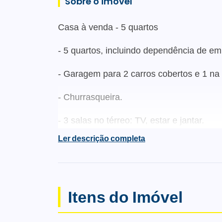
Sobre o imóvel
Casa à venda - 5 quartos
- 5 quartos, incluindo dependência de e
- Garagem para 2 carros cobertos e 1 n
- Churrasqueira.
- 3 salas no térreo: TV, estar e jantar.
Ler descrição completa
- Acesso à área verde nos fundos com árv
- Possibilidade de construção: quiosque, 
- Cozinha ampla com armários e fogão a
Itens do Imóvel
- Escada de madeira nobre