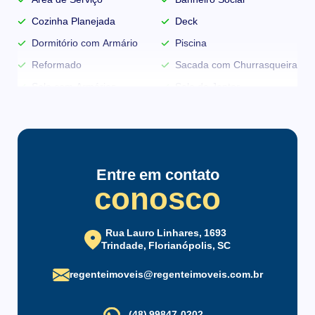
Cozinha Planejada
Deck
Dormitório com Armário
Piscina
Reformado
Sacada com Churrasqueira
Sala com Armários
Sala de Jantar
Semimobiliado
Terraço
Vista para o Mar
Vista Panorâmica
Infraestrutura do condomínio
Entre em contato
conosco
Churrasqueira Coletiva
Condomínio Fechado
Elevador
Espaço Gourmet
Rua Lauro Linhares, 1693
Estacionamento para
Trindade, Florianópolis, SC
Gás Central
Visitantes
regenteimoveis@regenteimoveis.com.br
Guarita
Interfone
Piscina Coletiva
Playground
(48) 99847-0202