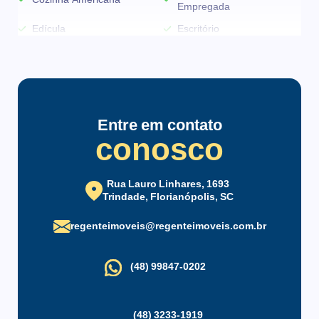
Empregada
Edícula
Escritório
Piscina
Sacada
Sala de Jantar
Terraço
Vista para o Mar
Vista Panorâmica
Entre em contato
conosco
Infraestrutura do condomínio
Elevador
Espaço Gourmet
Rua Lauro Linhares, 1693
Jardim
Salão de Festas
Trindade, Florianópolis, SC
regenteimoveis@regenteimoveis.com.br
(48) 99847-0202
(48) 3233-1919