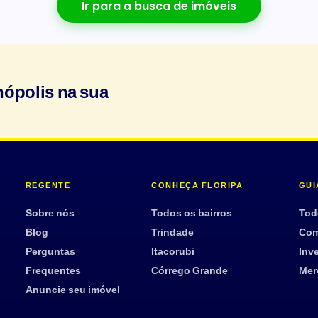
Ir para a busca de imóveis
nópolis na sua
REGENTE
CONHEÇA FLORIPA
GUI
Sobre nós
Todos os bairros
Tod
Blog
Trindade
Com
Perguntas
Itacorubi
Inve
Frequentes
Córrego Grande
Mer
Anuncie seu imóvel