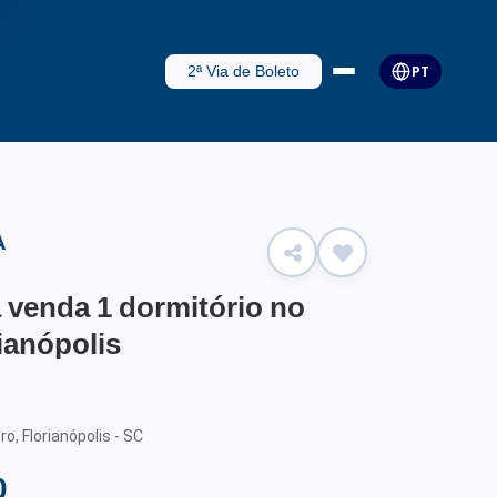
2ª Via de Boleto
PT
A
 venda 1 dormitório no
ianópolis
ro, Florianópolis - SC
0