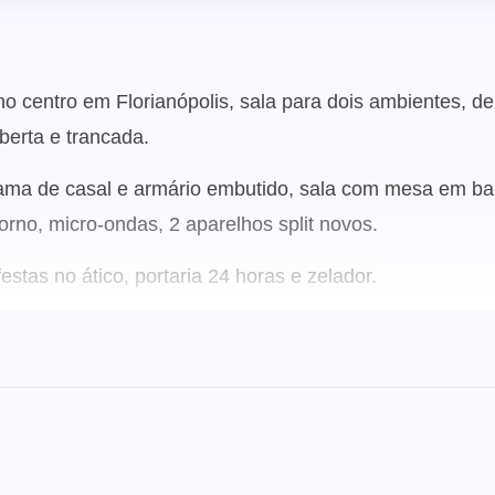
centro em Florianópolis, sala para dois ambientes, de e
berta e trancada.
ama de casal e armário embutido, sala com mesa em ban
rno, micro-ondas, 2 aparelhos split novos.
stas no ático, portaria 24 horas e zelador.