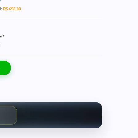
U:
R$ 690,00
 m²
l
o