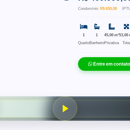
Condomínio:
R$ 650,00
IPT
1
1
45,00 m²
53,00
Quarto
Banheiro
Privativa
Tota
Entre em contat