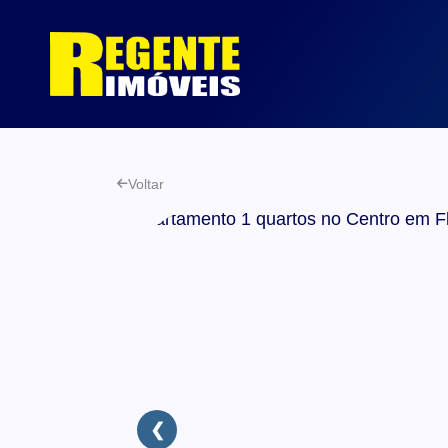
Voltar
❮