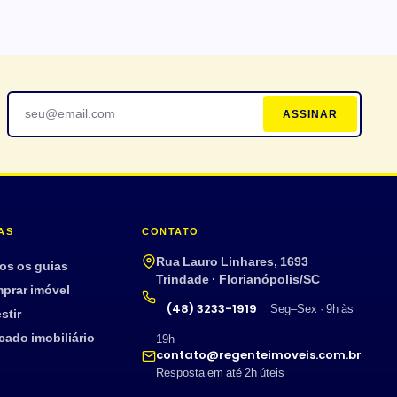
ASSINAR
AS
CONTATO
Rua Lauro Linhares, 1693
os os guias
Trindade · Florianópolis/SC
prar imóvel
(48) 3233-1919
Seg–Sex · 9h às
stir
cado imobiliário
19h
contato@regenteimoveis.com.br
Resposta em até 2h úteis