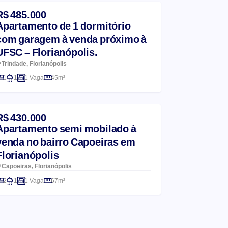
R$ 485.000
Apartamento de 1 dormitório
com garagem à venda próximo à
UFSC – Florianópolis.
Trindade, Florianópolis
1
1
1 Vaga
45m²
R$ 430.000
Apartamento semi mobilado à
venda no bairro Capoeiras em
Florianópolis
Capoeiras, Florianópolis
2
1
1 Vaga
67m²