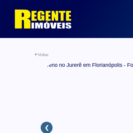
Voltar
❮