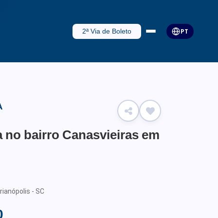
2ª Via de Boleto
PT
A
 no bairro Canasvieiras em
rianópolis - SC
0