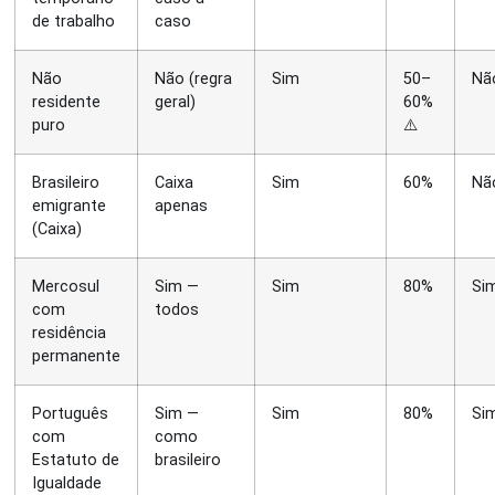
de trabalho
caso
Não
Não (regra
Sim
50–
Nã
residente
geral)
60%
puro
⚠️
Brasileiro
Caixa
Sim
60%
Nã
emigrante
apenas
(Caixa)
Mercosul
Sim —
Sim
80%
Si
com
todos
residência
permanente
Português
Sim —
Sim
80%
Si
com
como
Estatuto de
brasileiro
Igualdade