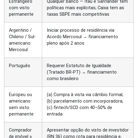
Estrangeiro
Qualquer banco — Itaú e Santander têm
com visto
políticas mais explícitas; Caixa tem as
permanente
taxas SBPE mais competitivas
Argentino /
Iniciar processo de residência via
Chileno / Sul-
Acordo Mercosul → financiamento
americano
pleno após 2 anos
Mercosul
Português
Requerer Estatuto de Igualdade
(Tratado BR-PT) → financiamento
como brasileiro
Europeu ou
(a) Compra à vista via câmbio formal;
americano
(b) parcelamento com incorporadora;
sem visto
(c) fintech/SCD com 40–50% de
permanente
entrada
Comprador
Apresentar opção do visto de investidor
de imóvel ≥
(RN 36) como rota para residência e,