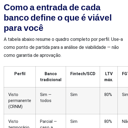
Como a entrada de cada
banco define o que é viável
para você
A tabela abaixo resume o quadro completo por perfil. Use-a
como ponto de partida para a análise de viabilidade — não
como garantia de aprovação.
Perfil
Banco
Fintech/SCD
LTV
FG
tradicional
máx.
Visto
Sim —
Sim
80%
Si
permanente
todos
(CRNM)
Visto
Parcial —
Sim
80%
Nã
temporário
caso a