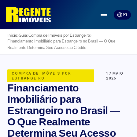
PT
›
›
›
Início
Guia
Compra de Imóveis por Estrangeiro
Financiamento Imobiliário para Estrangeiro no Brasil — O Que
Realmente Determina Seu Acesso ao Crédito
COMPRA DE IMÓVEIS POR
17 MAIO
ESTRANGEIRO
2026
Financiamento
Imobiliário para
Estrangeiro no Brasil —
O Que Realmente
Determina Seu Acesso