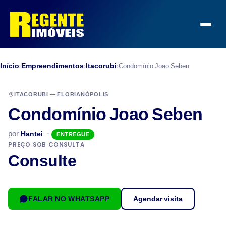
Início
Empreendimentos
Itacorubi
›
›
›
Condomínio Joao Seben
ITACORUBI — FLORIANÓPOLIS
Condomínio Joao Seben
por
·
Hantei
ENTREGUE
PREÇO SOB CONSULTA
Consulte
FALAR NO WHATSAPP
Agendar visita