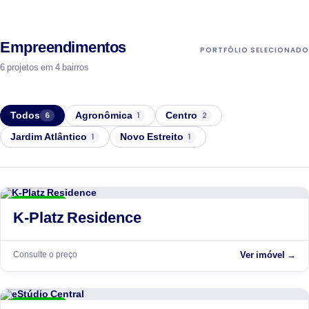
Empreendimentos
PORTFÓLIO SELECIONADO
6 projetos em 4 bairros
Todos
Agronômica
Centro
6
1
2
Jardim Atlântico
Novo Estreito
1
1
WKoerich
ENTREGUE
K-Platz Residence
Consulte o preço
Ver imóvel →
WKoerich
ENTREGUE