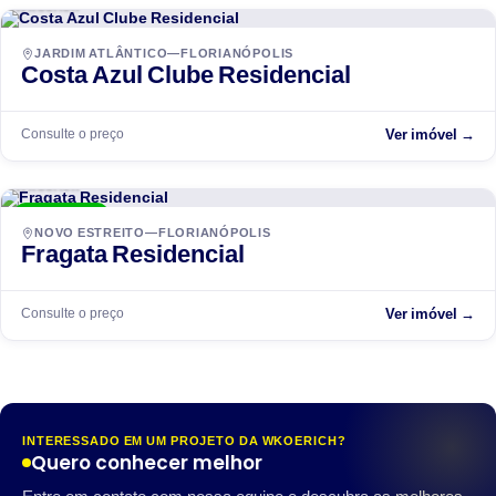
WKoerich
EM ANDAMENTO
JARDIM ATLÂNTICO—FLORIANÓPOLIS
Costa Azul Clube Residencial
Consulte o preço
Ver imóvel →
WKoerich
ENTREGUE
NOVO ESTREITO—FLORIANÓPOLIS
Fragata Residencial
Consulte o preço
Ver imóvel →
INTERESSADO EM UM PROJETO DA WKOERICH?
Quero conhecer melhor