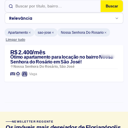
Buscar
Relevância
Apartamento
sao-jose
Nossa Senhora Do Rosario
Limpar tudo
Lista de imóveis
R$ 2.400/mês
Ótimo apartamento para locação no bairro Nossa
Senhora do Rosário em São José!
Nossa Senhora Do Rosário, São José
2
1
1 Vaga
CARACTERÍSTICAS DO CONDOMÍNIO
NEWSLETTER REGENTE
Churrasqueira
Salão de festas
Os imóveis
mais desejados
de Florianópolis