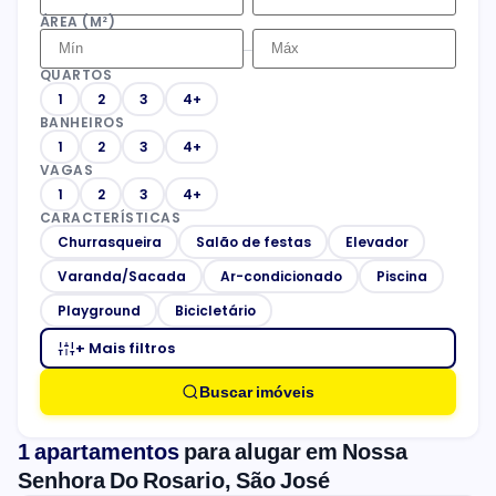
ÁREA (M²)
–
QUARTOS
1
2
3
4+
BANHEIROS
1
2
3
4+
VAGAS
1
2
3
4+
CARACTERÍSTICAS
Churrasqueira
Salão de festas
Elevador
Varanda/Sacada
Ar-condicionado
Piscina
Playground
Bicicletário
+ Mais filtros
Buscar imóveis
1 apartamentos
para alugar em Nossa
Senhora Do Rosario, São José