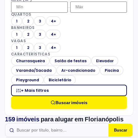
–
QUARTOS
1
2
3
4+
BANHEIROS
1
2
3
4+
VAGAS
1
2
3
4+
CARACTERÍSTICAS
Churrasqueira
Salão de festas
Elevador
Varanda/Sacada
Ar-condicionado
Piscina
Playground
Bicicletário
+ Mais filtros
Buscar imóveis
159 imóveis
para alugar em Florianópolis
Buscar