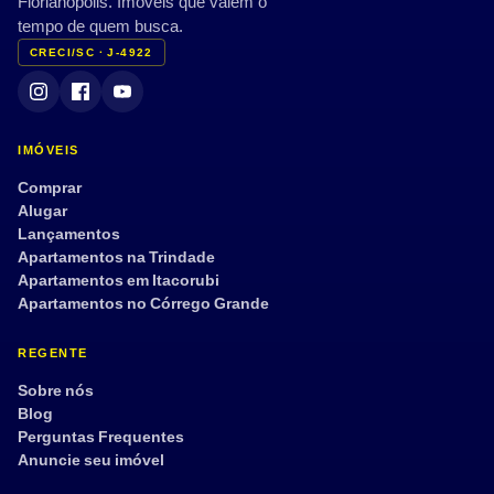
Florianópolis. Imóveis que valem o
Jardim
Terraço
tempo de quem busca.
CRECI/SC · J-4922
Vista mar
Mobiliado
Semi mobiliado
Armário embutido
Dep. de empregada
Aceita pet
IMÓVEIS
Tour 360°
Comprar
Alugar
Lançamentos
Apartamentos na Trindade
Aplicar filtros
Limpar
Apartamentos em Itacorubi
Apartamentos no Córrego Grande
REGENTE
Sobre nós
Blog
Perguntas Frequentes
Anuncie seu imóvel