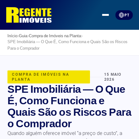
PT
›
›
›
Início
Guia
Compra de Imóveis na Planta
SPE Imobiliária — O Que É, Como Funciona e Quais São os Riscos
Para o Comprador
COMPRA DE IMÓVEIS NA
15 MAIO
PLANTA
2026
SPE Imobiliária — O Que
É, Como Funciona e
Quais São os Riscos Para
o Comprador
Quando alguém oferece imóvel “a preço de custo”, a