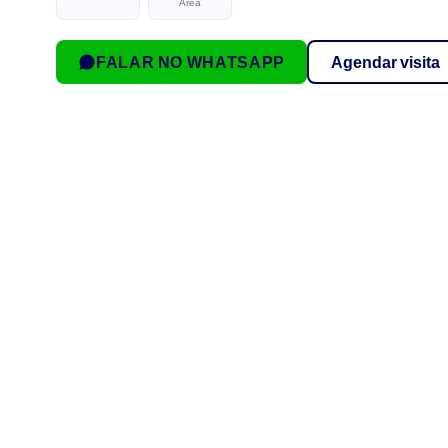
Área
FALAR NO WHATSAPP
Agendar visita