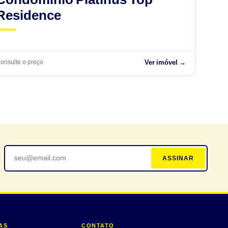
Residence
onsulte o preço
Ver imóvel →
ASSINAR
AS
CONTATO