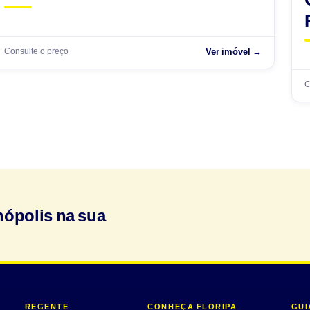
Consulte o preço
Ver imóvel →
C
nópolis na sua
REGENTE
CONHEÇA FLORIPA
GUI