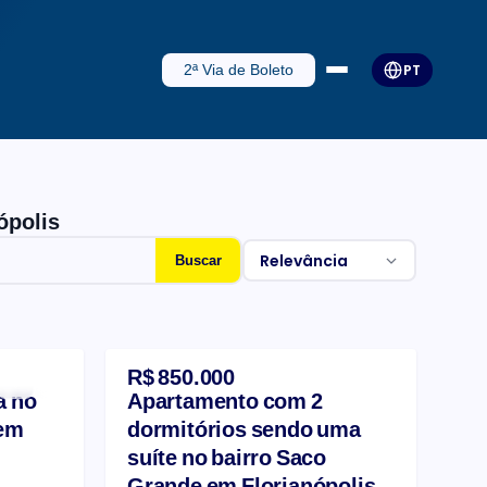
2ª Via de Boleto
PT
ópolis
Relevância
Buscar
R$ 850.000
a no
Apartamento com 2
 em
dormitórios sendo uma
suíte no bairro Saco
Grande em Florianópolis