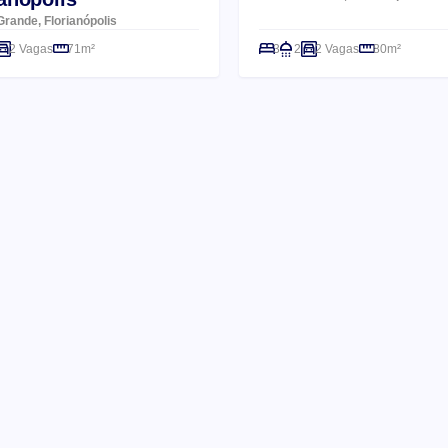
rande, Florianópolis
2 Vagas
71m²
3
2
2 Vagas
80m²