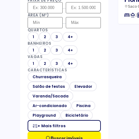
FAIXA DE PREÇO
Saco G
–
ÁREA (M²)
2
2
–
QUARTOS
1
2
3
4+
BANHEIROS
1
2
3
4+
VAGAS
1
2
3
4+
CARACTERÍSTICAS
Churrasqueira
Salão de festas
Elevador
Varanda/Sacada
Ar-condicionado
Piscina
Playground
Bicicletário
+ Mais filtros
Buscar imóveis