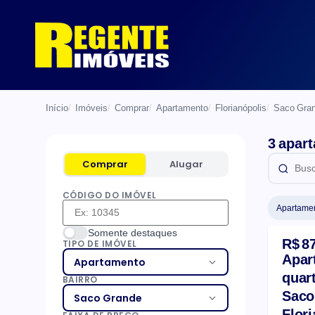
Início
Imóveis
Comprar
Apartamento
Florianópolis
Saco Gra
3 apar
Comprar
Alugar
CÓDIGO DO IMÓVEL
Apartame
List
Somente destaques
R$ 8
TIPO DE IMÓVEL
Apar
Apartamento
quart
BAIRRO
Saco
Saco Grande
Flor