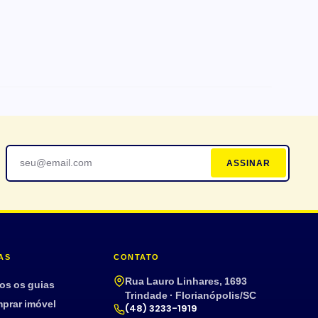
AS
Ar-condicionado
ASSINAR
Terraço
Mobiliado
Armário embutido
Aceita pet
AS
CONTATO
Rua Lauro Linhares, 1693
os os guias
Trindade · Florianópolis/SC
prar imóvel
(48) 3233-1919