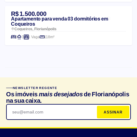
R$ 1.500.000
Apartamento para venda 03 dormitórios em
Coqueiros
Coqueiros, Florianópolis
3
3
1 Vaga
118m²
CARACTERÍSTICAS DO CONDOMÍNIO
NEWSLETTER REGENTE
Churrasqueira
Salão de festas
Os imóveis
mais desejados
de Florianópolis
na sua caixa.
Elevador
Playground
ASSINAR
Bicicletário
Portaria 24h
Piscina
Espaço gourmet
Academia/Fitness
Quadra esportiva