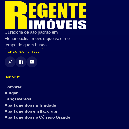
Brinquedoteca
Sauna
CARACTERÍSTICAS PRIVATIVAS
Curadoria de alto padrão em
Varanda/Sacada
Ar-condicionado
Florianópolis. Imóveis que valem o
Jardim
Terraço
tempo de quem busca.
CRECI/SC · J-4922
Vista mar
Mobiliado
Semi mobiliado
Armário embutido
Dep. de empregada
Aceita pet
IMÓVEIS
Tour 360°
Comprar
Alugar
Lançamentos
Apartamentos na Trindade
Aplicar filtros
Limpar
Apartamentos em Itacorubi
Apartamentos no Córrego Grande