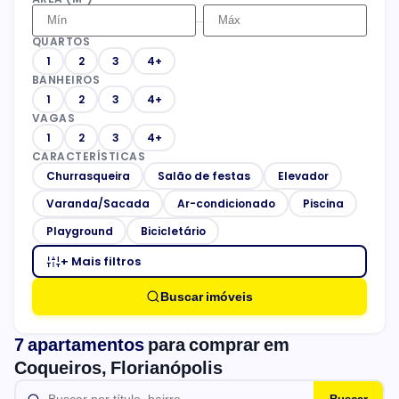
–
QUARTOS
1
2
3
4+
BANHEIROS
1
2
3
4+
VAGAS
1
2
3
4+
CARACTERÍSTICAS
Churrasqueira
Salão de festas
Elevador
Varanda/Sacada
Ar-condicionado
Piscina
Playground
Bicicletário
+ Mais filtros
Buscar imóveis
7 apartamentos
para comprar em
Coqueiros, Florianópolis