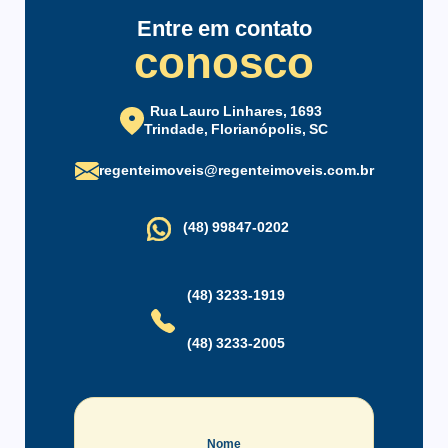
Elevador
Elevador de Serviço
Entre em contato
Estacionamento
Interfone
conosco
Piscina Coletiva
Playground
Portaria
Salão de Festas
Rua Lauro Linhares, 1693
Zelador
Trindade, Florianópolis, SC
regenteimoveis@regenteimoveis.com.br
(48) 99847-0202
(48) 3233-1919
(48) 3233-2005
Nome