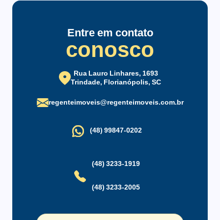
região.
Bicicletário
Churrasqueira Coletiva
Estacionamento para
Estacionamento
Visitantes
Entre em contato
conosco
Jardim
Playground
Quadra de Esportes
Salão de Festas
Rua Lauro Linhares, 1693
Trindade, Florianópolis, SC
regenteimoveis@regenteimoveis.com.br
(48) 99847-0202
(48) 3233-1919
(48) 3233-2005