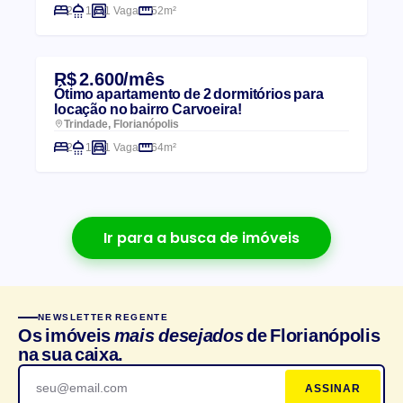
2
1
1 Vaga
52m²
R$ 2.600/mês
Ótimo apartamento de 2 dormitórios para
locação no bairro Carvoeira!
Trindade, Florianópolis
2
1
1 Vaga
64m²
Ir para a busca de imóveis
NEWSLETTER REGENTE
Os imóveis
mais desejados
de Florianópolis
na sua caixa.
ASSINAR