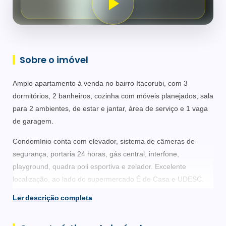
Sobre o imóvel
Amplo apartamento à venda no bairro Itacorubi, com 3
dormitórios, 2 banheiros, cozinha com móveis planejados, sala
para 2 ambientes, de estar e jantar, área de serviço e 1 vaga
de garagem.
Condomínio conta com elevador, sistema de câmeras de
segurança, portaria 24 horas, gás central, interfone,
playground, quadra poli esportiva e zelador. Excelente
localização, ao lado do supermercado É de Casa e UDESC.
Ler descrição completa
Contate um de nossos corretores e agende uma visita.