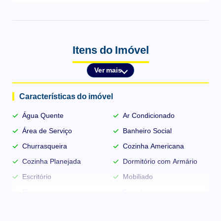
espaço gourmet, quiosque, portaria 24 horas, circuito de TV,
elevador, salão de festas, sala de jogos, piscina, fitness,
estacionamento, zelador.
Itens do Imóvel
Sobre o condomínio
Ver mais
Empreendimento muito bem localizado, muito bem construído
e com todos os recursos necessários.
Características do imóvel
Água Quente
Ar Condicionado
Área de Serviço
Banheiro Social
Churrasqueira
Cozinha Americana
Cozinha Planejada
Dormitório com Armário
Escritório
Mobiliado
Piscina
Sacada
Sala com Armários
Sala de Jantar