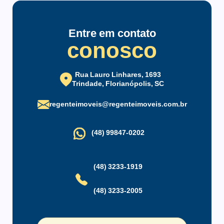
Sala de TV
Semimobiliado
Vista Panorâmica
Entre em contato
conosco
Infraestrutura do condomínio
Aquecimento Central
Bicicletário
Rua Lauro Linhares, 1693
Brinquedoteca
Circuito Fechado de TV
Trindade, Florianópolis, SC
Condomínio Fechado
Elevador
regenteimoveis@regenteimoveis.com.br
Elevador de Serviço
Empresa de Monitoramento
Espaço Gourmet
Estacionamento
(48) 99847-0202
Estacionamento para
Gás Central
Visitantes
(48) 3233-1919
Guarita
Interfone
Jardim
Piscina Coletiva
(48) 3233-2005
Playground
Portaria 24 Horas
Porteiro Eletrônico
Sala Fitness