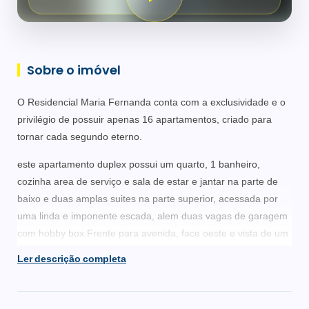
Sobre o imóvel
O Residencial Maria Fernanda conta com a exclusividade e o
privilégio de possuir apenas 16 apartamentos, criado para
tornar cada segundo eterno.
este apartamento duplex possui um quarto, 1 banheiro,
cozinha area de serviço e sala de estar e jantar na parte de
baixo e duas amplas suites na parte superior, acessada por
uma linda e imponente escada, alem duas vagas de garagem
com hobby box.Frente para avenida, face oeste e vista de um
magnifico por do sol.
Ler descrição completa
Condomínio com elevador, salão de festas com churrasqueira,
salão de jogos, área de lazer, piscina aquecida, playground,