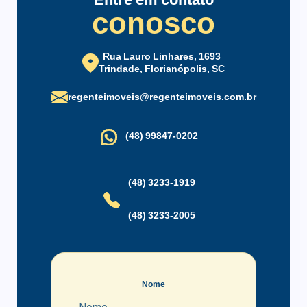
Elevador
Espaço Gourmet
conosco
Gás Central
Interfone
Jardim
Piscina Aquecida
Rua Lauro Linhares, 1693
Piscina Coletiva
Playground
Trindade, Florianópolis, SC
Porteiro Eletrônico
Salão de Festas
regenteimoveis@regenteimoveis.com.br
Segurança Patrimonial
Zelador
(48) 99847-0202
(48) 3233-1919
(48) 3233-2005
Nome