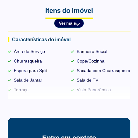
bicicletário e vigilância 24 horas.
Itens do Imóvel
Empreendimento com projeto para todos os momentos da sua
vida, você perto de tudo, inclusive da tranquilidade.
Ver mais
Características do imóvel
Área de Serviço
Banheiro Social
Churrasqueira
Copa/Cozinha
Espera para Split
Sacada com Churrasqueira
Sala de Jantar
Sala de TV
Terraço
Vista Panorâmica
Infraestrutura do condomínio
Bicicletário
Churrasqueira Coletiva
Circuito Fechado de TV
Depósito
Entre em contato