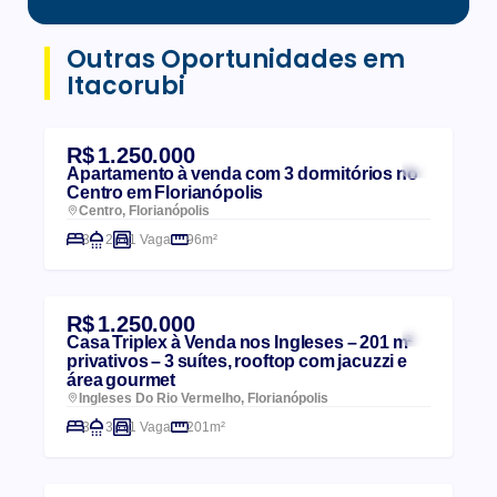
Outras Oportunidades em
Itacorubi
R$ 1.250.000
Apartamento à venda com 3 dormitórios no
Centro em Florianópolis
Centro, Florianópolis
3
2
1 Vaga
96m²
R$ 1.250.000
Casa Triplex à Venda nos Ingleses – 201 m²
privativos – 3 suítes, rooftop com jacuzzi e
área gourmet
Ingleses Do Rio Vermelho, Florianópolis
3
3
1 Vaga
201m²