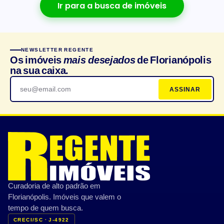
Ir para a busca de imóveis
NEWSLETTER REGENTE
Os imóveis
mais desejados
de Florianópolis
na sua caixa.
ASSINAR
Curadoria de alto padrão em
Florianópolis. Imóveis que valem o
tempo de quem busca.
CRECI/SC · J-4922