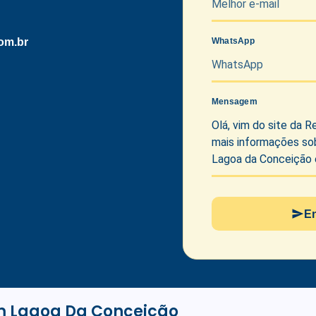
om.br
WhatsApp
Mensagem
E
m Lagoa Da Conceição