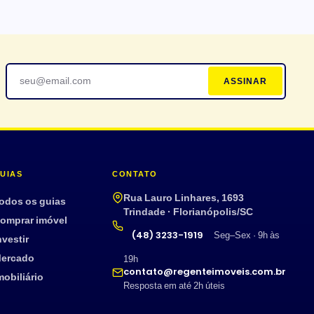
ASSINAR
UIAS
CONTATO
Rua Lauro Linhares, 1693
odos os guias
Trindade · Florianópolis/SC
omprar imóvel
(48) 3233-1919
Seg–Sex · 9h às
nvestir
ercado
19h
contato@regenteimoveis.com.br
mobiliário
Resposta em até 2h úteis