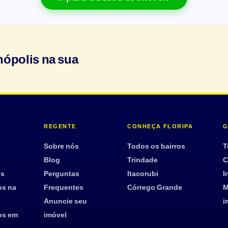
nópolis na sua
REGENTE
CONHEÇA FLORIPA
G
Sobre nós
Todos os bairros
T
Blog
Trindade
C
os
Perguntas
Itacorubi
I
os na
Frequentes
Córrego Grande
M
Anuncie seu
i
os em
imóvel