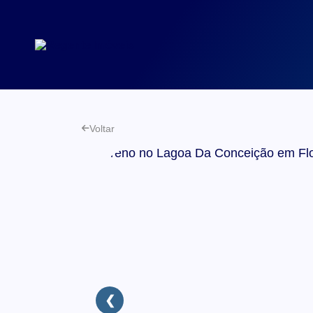
Voltar
❮