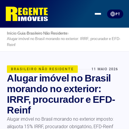
PT
›
›
›
Início
Guia
Brasileiro Não Residente
Alugar imóvel no Brasil morando no exterior: IRRF, procurador e EFD-
Reinf
BRASILEIRO NÃO RESIDENTE
11 MAIO 2026
Alugar imóvel no Brasil
morando no exterior:
IRRF, procurador e EFD-
Reinf
Alugar imóvel no Brasil morando no exterior imposto:
alíquota 15% IRRF, procurador obrigatório, EFD-Reinf