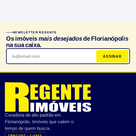
NEWSLETTER REGENTE
Os imóveis
mais desejados
de Florianópolis
na sua caixa.
ASSINAR
Curadoria de alto padrão em
Florianópolis. Imóveis que valem o
tempo de quem busca.
CRECI/SC · J-4922