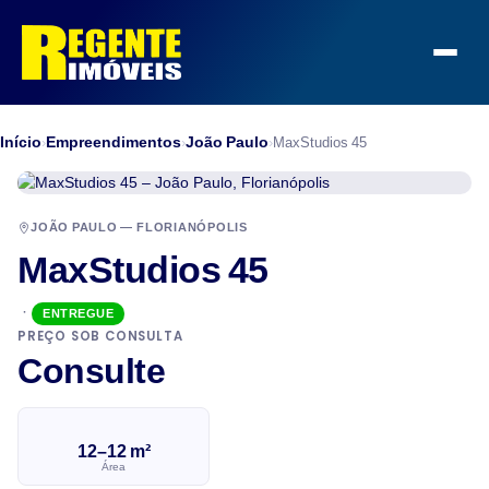
Início
Empreendimentos
João Paulo
›
›
›
MaxStudios 45
JOÃO PAULO — FLORIANÓPOLIS
MaxStudios 45
·
ENTREGUE
PREÇO SOB CONSULTA
Consulte
12–12 m²
Área