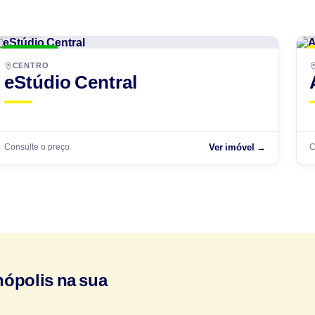
WKoerich
A
ENTREGUE
CENTRO
eStúdio Central
Consulte o preço
C
Ver imóvel →
nópolis na sua