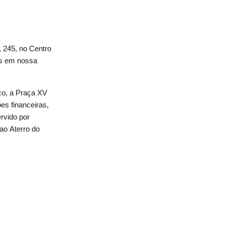
, 245, no Centro
eis em nossa
ico, a Praça XV
es financeiras,
rvido por
ao Aterro do