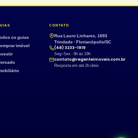
UIAS
CONTATO
Rua Lauro Linhares, 1693
odos os guias
Trindade · Florianópolis/SC
omprar imóvel
(48) 3233-1919
nvestir
Seg–Sex · 9h às 19h
contato@regenteimoveis.com.br
ercado
Resposta em até 2h úteis
mobiliário