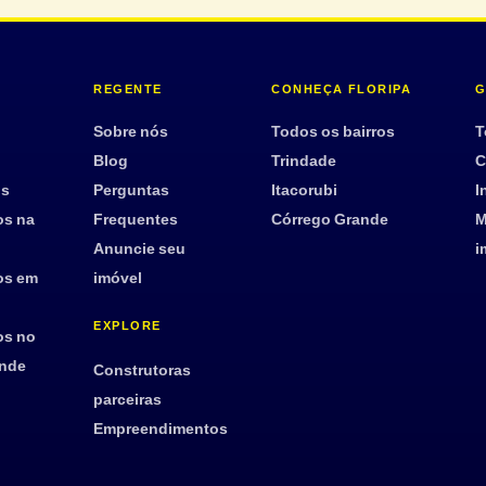
REGENTE
CONHEÇA FLORIPA
G
Sobre nós
Todos os bairros
T
Blog
Trindade
C
os
Perguntas
Itacorubi
I
os na
Frequentes
Córrego Grande
M
Anuncie seu
i
os em
imóvel
EXPLORE
os no
ande
Construtoras
parceiras
Empreendimentos