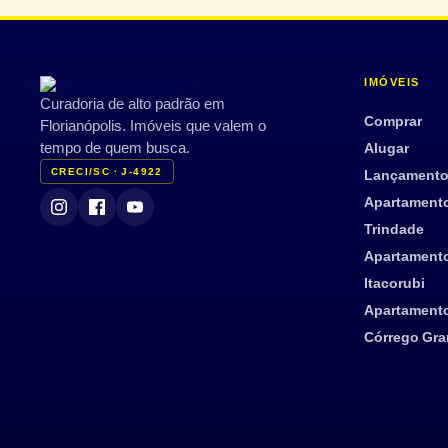
IMÓVEIS
Curadoria de alto padrão em
Comprar
Florianópolis. Imóveis que valem o
tempo de quem busca.
Alugar
CRECI/SC · J-4922
Lançament
Apartament
Trindade
Apartament
Itacorubi
Apartament
Córrego Gr