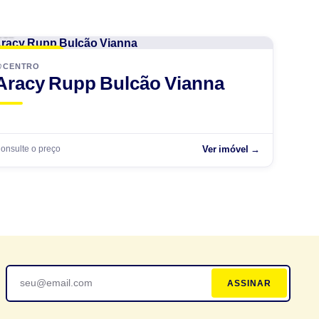
CCR
LANÇAMENTO
CENTRO
Aracy Rupp Bulcão Vianna
onsulte o preço
Ver imóvel →
ASSINAR