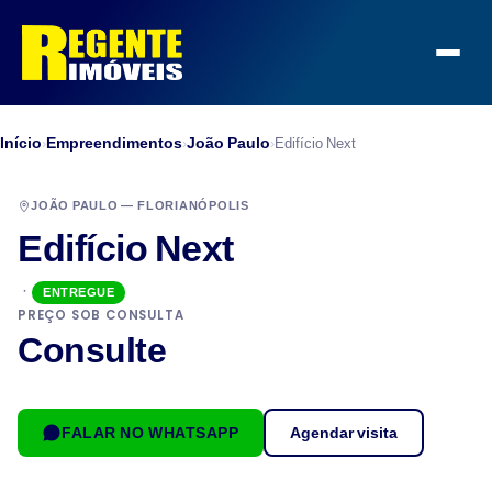
Início
Empreendimentos
João Paulo
›
›
›
Edifício Next
JOÃO PAULO — FLORIANÓPOLIS
Edifício Next
·
ENTREGUE
PREÇO SOB CONSULTA
Consulte
FALAR NO WHATSAPP
Agendar visita