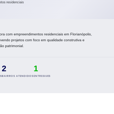
etos residenciais
ora com empreendimentos residenciais em Florianópolis,
vendo projetos com foco em qualidade construtiva e
ção patrimonial.
2
1
S
BAIRROS ATENDIDOS
ENTREGUES