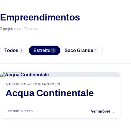
Empreendimentos
2 projetos em 2 bairros
Todos
Estreito
Saco Grande
2
1
1
Formacco
EM ANDAMENTO
ESTREITO—FLORIANÓPOLIS
Acqua Continentale
Consulte o preço
Ver imóvel →